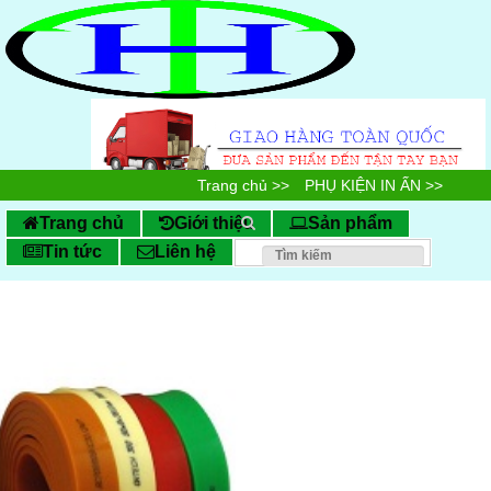
Trang chủ
>>
PHỤ KIỆN IN ẤN
>>
Dao gạt mực
Trang chủ
Giới thiệu
Sản phẩm
Tin tức
Liên hệ