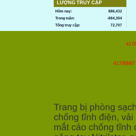
LƯỢNG TRUY CẬP
Hôm nay:
886,432
Trong tuần:
-884,304
Tổng truy cập:
72,707
417/
417/69/87 
Trang bị phòng sạch,
chống tĩnh điện, vải
mắt cáo chống tĩnh 