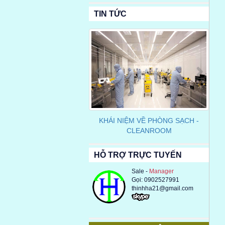
TIN TỨC
Previous
Next
KHÁI NIỆM VỀ PHÒNG SẠCH -
CLEANROOM
HỖ TRỢ TRỰC TUYẾN
Sale -
Manager
Gọi: 0902527991
thinhha21@gmail.com