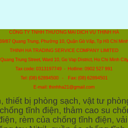
CÔNG TY TNHH THƯƠNG MẠI DỊCH VỤ THỊNH HÀ
69/87 Quang Trung, Phường 10, Quận Gò Vấp, Tp Hồ Chí Min
THINH HA TRADING SERVICE COMPANY LIMITED
Quang Trung Street, Ward 10, Go Vap District, Ho Chi Minh Cit
Tax code: 0313197749 - Hotline: 0902 527 991
Tel: (08) 62894500 - Fax: (08) 62894501
E-mail: thinhha21@gmail.com
 thiết bị phòng sạch, vật tư phòn
 chống tĩnh điện, thảm cao su chốn
điện, rèm của chống tĩnh điện, vả