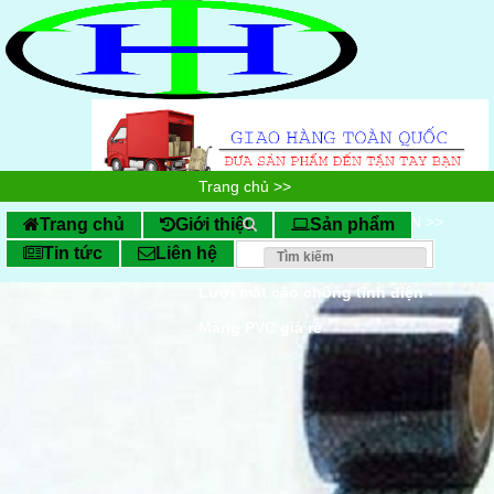
Trang chủ
>>
SẢN PHẨM CHỐNG TĨNH ĐIỆN
>>
Trang chủ
Giới thiệu
Sản phẩm
Tin tức
Liên hệ
Thảm cao su chống tĩnh điện
>>
Lưới mắt cáo chống tĩnh điện -
Màng PVC giá rẻ