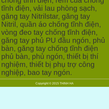
chống tĩnh điện, rèm của chống
tĩnh điện, vải lau phòng sạch,
găng tay Nitrilstar, găng tay
Nitril, quần áo chống tĩnh điện,
vòng đeo tay chống tĩnh điện,
găng tay phủ PU đầu ngón, phủ
bàn, găng tay chống tĩnh điện
phủ bàn, phủ ngón, thiết bị thí
nghiệm, thiết bị phụ trợ công
nghiệp, bao tay ngón.
Copyright © 2015 THINH HA