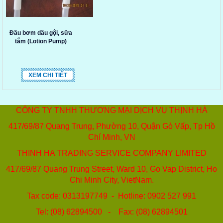
Đầu bơm dầu gội, sữa
tắm (Lotion Pump)
XEM CHI TIẾT
CÔNG TY TNHH THƯƠNG MẠI DỊCH VỤ THỊNH HÀ
417/69/87 Quang Trung, Phường 10, Quận Gò Vấp, Tp Hồ
Chí Minh, VN
THINH HA TRADING SERVICE COMPANY LIMITED
417/69/87 Quang Trung Street, Ward 10, Go Vap District, Ho
Chi Minh City, VietNam.
Tax code: 0313197749 - Hotline: 0902 527 991
Tel: (08) 62894500 - Fax: (08) 62894501