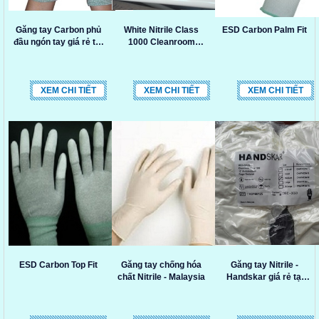
Găng tay Carbon phủ
White Nitrile Class
ESD Carbon Palm Fit
đầu ngón tay giá rẻ tại
1000 Cleanroom
TP.HCM
Gloves
XEM CHI TIẾT
XEM CHI TIẾT
XEM CHI TIẾT
ESD Carbon Top Fit
Găng tay chống hóa
Găng tay Nitrile -
chất Nitrile - Malaysia
Handskar giá rẻ tại
TP.HCM