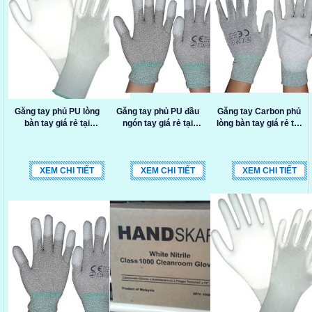
Găng tay phủ PU lòng
Găng tay phủ PU đầu
Găng tay Carbon phủ
bàn tay giá rẻ tại
ngón tay giá rẻ tại
lòng bàn tay giá rẻ tại
TP.HCM
TP.HCM
TP.HCM
XEM CHI TIẾT
XEM CHI TIẾT
XEM CHI TIẾT