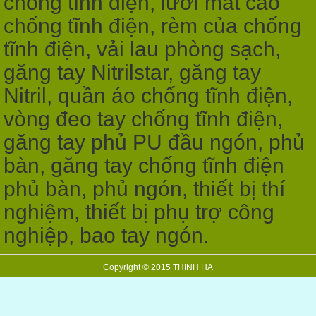
chống tĩnh điện, lưới mắt cáo
chống tĩnh điện, rèm của chống
tĩnh điện, vải lau phòng sạch,
găng tay Nitrilstar, găng tay
Nitril, quần áo chống tĩnh điện,
vòng đeo tay chống tĩnh điện,
găng tay phủ PU đầu ngón, phủ
bàn, găng tay chống tĩnh điện
phủ bàn, phủ ngón, thiết bị thí
nghiệm, thiết bị phụ trợ công
nghiệp, bao tay ngón.
Copyright © 2015 THINH HA