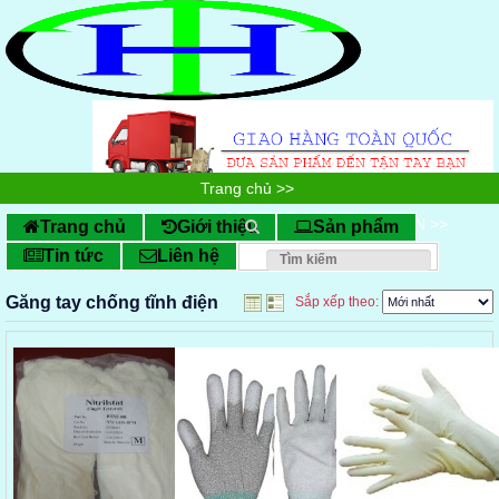
Trang chủ
>>
SẢN PHẨM CHỐNG TĨNH ĐIỆN
>>
Trang chủ
Giới thiệu
Sản phẩm
Tin tức
Liên hệ
Găng tay chống tĩnh điện
Găng tay chống tĩnh điện
Sắp xếp theo: