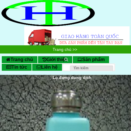
Trang chủ
>>
SẢN PHẨM PHÒNG SẠCH
>>
Trang chủ
Giới thiệu
Sản phẩm
Tin tức
Liên hệ
Lọ đựng dung dịch
>>
Lọ đựng dung dịch