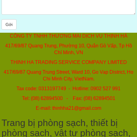
Gởi
CÔNG TY TNHH THƯƠNG MẠI DỊCH VỤ THỊNH HÀ
417/69/87 Quang Trung, Phường 10, Quận Gò Vấp, Tp Hồ
Chí Minh, VN
THINH HA TRADING SERVICE COMPANY LIMITED
417/69/87 Quang Trung Street, Ward 10, Go Vap District, Ho
Chi Minh City, VietNam.
Tax code: 0313197749 - Hotline: 0902 527 991
Tel: (08) 62894500 - Fax: (08) 62894501
E-mail: thinhha21@gmail.com
Trang bị phòng sạch, thiết bị
phòng sạch, vật tư phòng sạch,