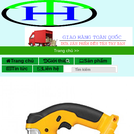
Trang chủ
>>
DỤNG CỤ CƠ KHÍ CẦM TAY
>>
Trang chủ
Giới thiệu
Sản phẩm
Tin tức
Liên hệ
Máy Mài
>>
Máy chà nhám tròn SI-3101