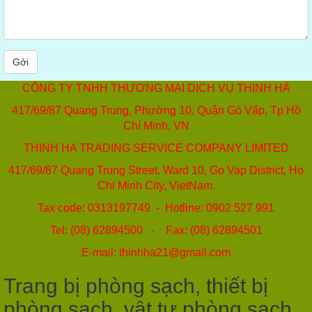
Gởi
CÔNG TY TNHH THƯƠNG MẠI DỊCH VỤ THỊNH HÀ
417/69/87 Quang Trung, Phường 10, Quận Gò Vấp, Tp Hồ
Chí Minh, VN
THINH HA TRADING SERVICE COMPANY LIMITED
417/69/87 Quang Trung Street, Ward 10, Go Vap District, Ho
Chi Minh City, VietNam.
Tax code: 0313197749 - Hotline: 0902 527 991
Tel: (08) 62894500 - Fax: (08) 62894501
E-mail: thinhha21@gmail.com
Trang bị phòng sạch, thiết bị
phòng sạch, vật tư phòng sạch,