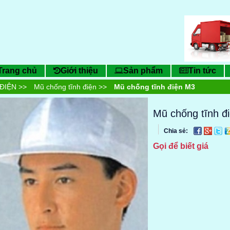
Trang chủ
Giới thiệu
Sản phẩm
Tin tức
ĐIỆN
>>
Mũ chống tĩnh điện
>>
Mũ chống tĩnh điện M3
Mũ chống tĩnh đ
Chia sẻ:
Gọi để biết giá