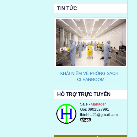
TIN TỨC
Previous
Next
KHÁI NIỆM VỀ PHÒNG SẠCH -
CLEANROOM
HỖ TRỢ TRỰC TUYẾN
Sale -
Manager
Gọi: 0902527991
thinhha21@gmail.com