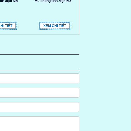
ĩnh điện M4
Mũ chống tĩnh điện M2
HI TIẾT
XEM CHI TIẾT