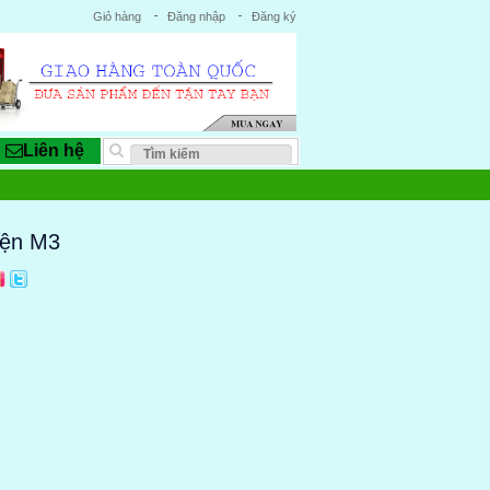
Giỏ hàng
Đăng nhập
Đăng ký
Liên hệ
iện M3