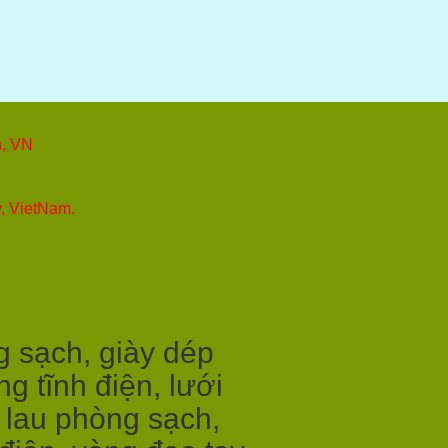
h, VN
y, VietNam.
g sạch, giày dép
g tĩnh điện, lưới
i lau phòng sạch,