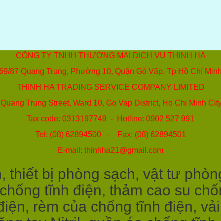
CÔNG TY TNHH THƯƠNG MẠI DỊCH VỤ THỊNH HÀ
69/87 Quang Trung, Phường 10, Quận Gò Vấp, Tp Hồ Chí Min
THINH HA TRADING SERVICE COMPANY LIMITED
Quang Trung Street, Ward 10, Go Vap District, Ho Chi Minh Cit
Tax code: 0313197749 - Hotline: 0902 527 991
Tel: (08) 62894500 - Fax: (08) 62894501
E-mail: thinhha21@gmail.com
 thiết bị phòng sạch, vật tư phòn
 chống tĩnh điện, thảm cao su chốn
điện, rèm của chống tĩnh điện, vả