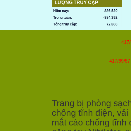
LƯỢNG TRUY CẬP
Hôm nay:
886,520
Trong tuần:
-884,392
Tổng truy cập:
72,860
417/
417/69/87 
Trang bị phòng sạch,
chống tĩnh điện, vải
mắt cáo chống tĩnh 