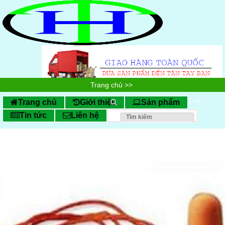
Trang chủ
>>
DỤNG CỤ BẢO HỘ LAO ĐỘNG
>>
Trang chủ
Giới thiệu
Sản phẩm
Tin tức
Liên hệ
Bảo Vệ Tai
>>
Nút tai chống ồn 3M 1110