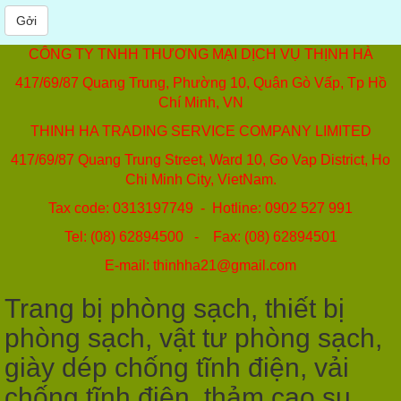
Gởi
CÔNG TY TNHH THƯƠNG MẠI DỊCH VỤ THỊNH HÀ
417/69/87 Quang Trung, Phường 10, Quận Gò Vấp, Tp Hồ
Chí Minh, VN
THINH HA TRADING SERVICE COMPANY LIMITED
417/69/87 Quang Trung Street, Ward 10, Go Vap District, Ho
Chi Minh City, VietNam.
Tax code: 0313197749 - Hotline: 0902 527 991
Tel: (08) 62894500 - Fax: (08) 62894501
E-mail: thinhha21@gmail.com
Trang bị phòng sạch, thiết bị
phòng sạch, vật tư phòng sạch,
giày dép chống tĩnh điện, vải
chống tĩnh điện, thảm cao su