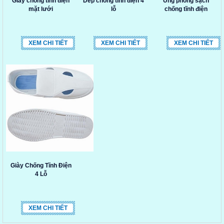
Giày chống tĩnh điện
Dép chống tĩnh điện 4
Ủng phòng sạch
mặt lưới
lỗ
chống tĩnh điện
XEM CHI TIẾT
XEM CHI TIẾT
XEM CHI TIẾT
Giày Chống Tĩnh Điện
4 Lỗ
XEM CHI TIẾT