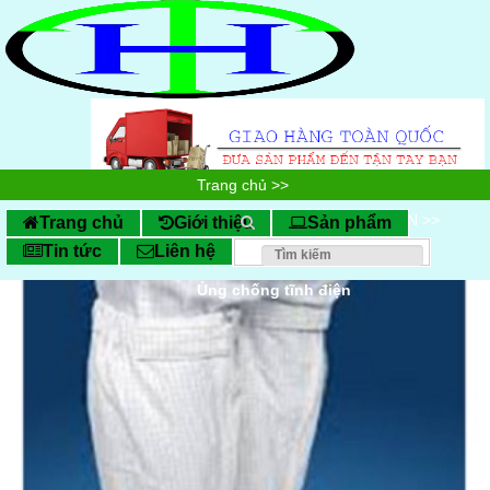
Trang chủ
>>
SẢN PHẨM CHỐNG TĨNH ĐIỆN
>>
Trang chủ
Giới thiệu
Sản phẩm
Tin tức
Liên hệ
Giầy ủng chống tĩnh điện
>>
Ủng chống tĩnh điện