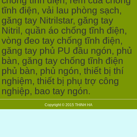
chống tĩnh điện, rèm của chống
tĩnh điện, vải lau phòng sạch,
găng tay Nitrilstar, găng tay
Nitril, quần áo chống tĩnh điện,
vòng đeo tay chống tĩnh điện,
găng tay phủ PU đầu ngón, phủ
bàn, găng tay chống tĩnh điện
phủ bàn, phủ ngón, thiết bị thí
nghiệm, thiết bị phụ trợ công
nghiệp, bao tay ngón.
Copyright © 2015 THINH HA