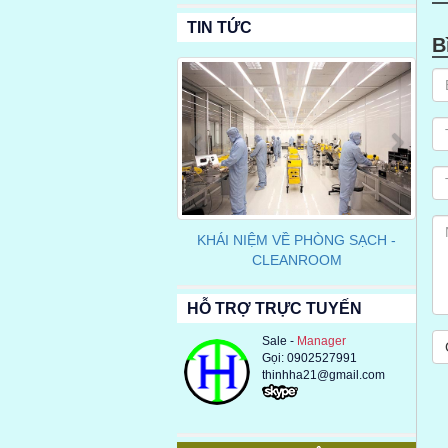
TIN TỨC
B
Previous
Next
PHƯ
KHÁI NIỆM VỀ PHÒNG SẠCH -
CLEANROOM
HỖ TRỢ TRỰC TUYẾN
Sale -
Manager
Gọi: 0902527991
thinhha21@gmail.com