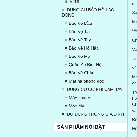
tĩnh điện
ch
DỤNG CỤ BẢO HỘ LAO
Xu
ĐỘNG
Mà
Bảo Vệ Đầu
Vò
Bảo Vệ Tai
Bảo Vệ Tay
Ch
Bảo Vệ Hô Hấp
Vò
Bảo Vệ Mắt
vò
Quần Áo Bảo Hộ
vò
Bảo Vệ Chân
Me
Mặt nạ phòng độc
ca
DỤNG CỤ CƠ KHÍ CẦM TAY
Tr
Máy khoan
hơ
Ch
Máy Mài
và
ĐỒ DÙNG TRONG GIA ĐÌNH
Để
SẢN PHẨM NỔI BẬT
Hã