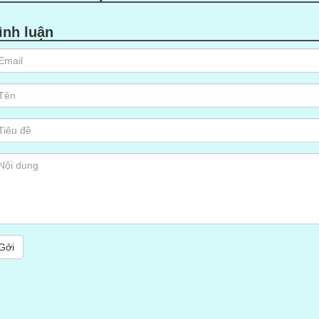
ình luận
TÌM HIỂU VỀ TĨNH ĐIỆN VÀ
ƠNG PHÁP CHỐNG TĨNH ĐIỆN
Gởi