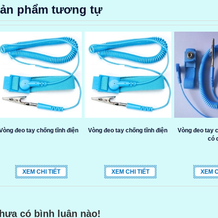
ản phẩm tương tự
Vòng đeo tay chống tĩnh điện
Vòng đeo tay chống tĩnh điện
Vòng đeo tay c
có 
XEM CHI TIẾT
XEM CHI TIẾT
XEM C
hưa có bình luận nào!