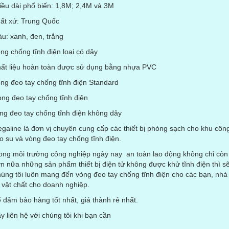
iều dài phổ biến: 1,8M; 2,4M và 3M
ất xứ: Trung Quốc
u: xanh, đen, trắng
ng chống tĩnh điện loại có dây
ất liệu hoàn toàn được sử dụng bằng nhựa PVC
ng đeo tay chống tĩnh điện Standard
ng đeo tay chống tĩnh điện
ng đeo tay chống tĩnh điện không dây
galine là đơn vị chuyên cung cấp các thiết bị phòng sạch cho khu công 
o su và vòng đeo tay chống tĩnh điện.
ong môi trường công nghiệp ngày nay an toàn lao động không chỉ còn 
n nữa những sản phẩm thiết bị điện tử không được khử tĩnh điện thì s
úng tôi luôn mang đến vòng đeo tay chống tĩnh điện cho các bạn, nhà
 vật chất cho doanh nghiệp.
 đảm bảo hàng tốt nhất, giá thành rẻ nhất.
y liên hệ với chúng tôi khi bạn cần