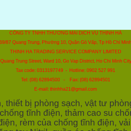
CÔNG TY TNHH THƯƠNG MẠI DỊCH VỤ THỊNH HÀ
69/87 Quang Trung, Phường 10, Quận Gò Vấp, Tp Hồ Chí Min
THINH HA TRADING SERVICE COMPANY LIMITED
Quang Trung Street, Ward 10, Go Vap District, Ho Chi Minh Cit
Tax code: 0313197749 - Hotline: 0902 527 991
Tel: (08) 62894500 - Fax: (08) 62894501
E-mail: thinhha21@gmail.com
 thiết bị phòng sạch, vật tư phòn
 chống tĩnh điện, thảm cao su chốn
điện, rèm của chống tĩnh điện, vả