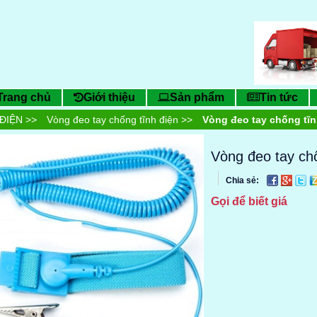
Trang chủ
Giới thiệu
Sản phẩm
Tin tức
ĐIỆN
>>
Vòng đeo tay chống tĩnh điện
>>
Vòng đeo tay chống tĩn
Vòng đeo tay ch
Chia sẻ:
Gọi để biết giá