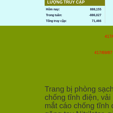
LƯỢNG TRUY CẬP
Hôm nay:
888,155
Trong tuần:
-886,027
Tổng truy cập:
71,466
417/
417/69/87 
Trang bị phòng sạch,
chống tĩnh điện, vải
mắt cáo chống tĩnh 