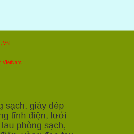
h, VN
y, VietNam.
g sạch, giày dép
g tĩnh điện, lưới
i lau phòng sạch,