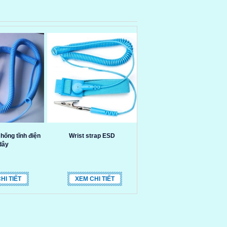
hống tĩnh điện
Wrist strap ESD
dây
HI TIẾT
XEM CHI TIẾT