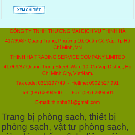
XEM CHI TIẾT
CÔNG TY TNHH THƯƠNG MẠI DỊCH VỤ THỊNH HÀ
417/69/87 Quang Trung, Phường 10, Quận Gò Vấp, Tp Hồ
Chí Minh, VN
THINH HA TRADING SERVICE COMPANY LIMITED
417/69/87 Quang Trung Street, Ward 10, Go Vap District, Ho
Chi Minh City, VietNam.
Tax code: 0313197749 - Hotline: 0902 527 991
Tel: (08) 62894500 - Fax: (08) 62894501
E-mail: thinhha21@gmail.com
Trang bị phòng sạch, thiết bị
phòng sạch, vật tư phòng sạch,