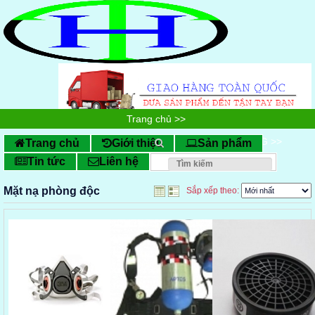
Trang chủ
>>
DỤNG CỤ BẢO HỘ LAO ĐỘNG
>>
Trang chủ
Giới thiệu
Sản phẩm
Tin tức
Liên hệ
Mặt nạ phòng độc
Mặt nạ phòng độc
Sắp xếp theo: