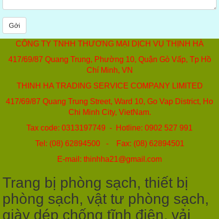
Gởi
CÔNG TY TNHH THƯƠNG MẠI DỊCH VỤ THỊNH HÀ
417/69/87 Quang Trung, Phường 10, Quận Gò Vấp, Tp Hồ
Chí Minh, VN
THINH HA TRADING SERVICE COMPANY LIMITED
417/69/87 Quang Trung Street, Ward 10, Go Vap District, Ho
Chi Minh City, VietNam.
Tax code: 0313197749 - Hotline: 0902 527 991
Tel: (08) 62894500 - Fax: (08) 62894501
E-mail: thinhha21@gmail.com
Trang bị phòng sạch, thiết bị
phòng sạch, vật tư phòng sạch,
giày dép chống tĩnh điện, vải