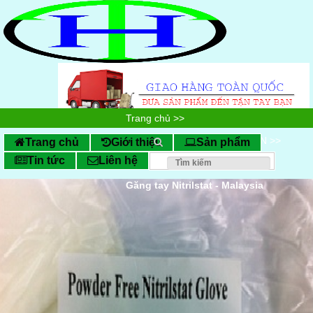
Trang chủ
>>
SẢN PHẨM CHỐNG TĨNH ĐIỆN
>>
Trang chủ
Giới thiệu
Sản phẩm
Tin tức
Liên hệ
Găng tay chống tĩnh điện
>>
Găng tay Nitrilstat - Malaysia