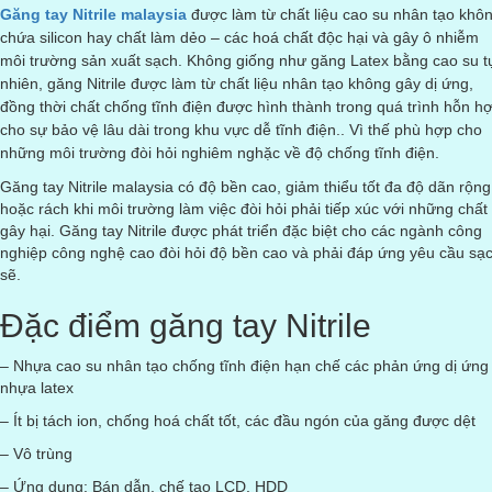
Găng tay Nitrile malaysia
được làm từ
chất liệu cao su nhân tạo khô
chứa silicon hay chất làm dẻo – các hoá chất độc hại và gây ô nhiễm
môi trường sản xuất sạch. Không giống như găng Latex bằng cao su t
nhiên, găng Nitrile được làm từ chất liệu nhân tạo không gây dị ứng,
đồng thời chất chống tĩnh điện được hình thành trong quá trình hỗn h
cho sự bảo vệ lâu dài trong khu vực dễ tĩnh điện.. Vì thế phù hợp cho
những môi trường đòi hỏi nghiêm nghặc về độ chống tĩnh điện.
Găng tay Nitrile malaysia có độ bền cao, giảm thiểu tốt đa độ dãn rộng
hoặc rách khi môi trường làm việc đòi hỏi phải tiếp xúc với những chất
gây hại. Găng tay Nitrile được phát triển đặc biệt cho các ngành công
nghiệp công nghệ cao đòi hỏi độ bền cao và phải đáp ứng yêu cầu sạ
sẽ.
Đặc điểm găng tay Nitrile
– Nhựa cao su nhân tạo chống tĩnh điện hạn chế các phản ứng dị ứng
nhựa latex
– Ít bị tách ion, chống hoá chất tốt, các đầu ngón của găng được dệt
– Vô trùng
– Ứng dụng: Bán dẫn, chế tạo LCD, HDD