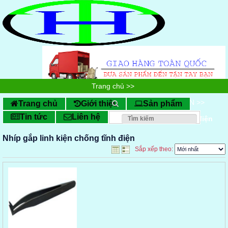
Trang chủ
>>
SẢN PHẨM CHỐNG TĨNH ĐIỆN
>>
Trang chủ
Giới thiệu
Sản phẩm
Tin tức
Liên hệ
Nhíp gắp linh kiện chống tĩnh điện
Nhíp gắp linh kiện chống tĩnh điện
Sắp xếp theo: