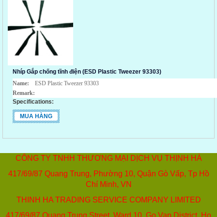
Nhíp Gắp chống tĩnh điện (ESD Plastic Tweezer 93303)
Name:
ESD Plastic Tweezer 93303
Remark:
Specifications:
MUA HÀNG
CÔNG TY TNHH THƯƠNG MẠI DỊCH VỤ THỊNH HÀ
417/69/87 Quang Trung, Phường 10, Quận Gò Vấp, Tp Hồ
Chí Minh, VN
THINH HA TRADING SERVICE COMPANY LIMITED
417/69/87 Quang Trung Street, Ward 10, Go Vap District, Ho