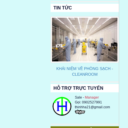
TIN TỨC
Previous
Next
KHÁI NIỆM VỀ PHÒNG SẠCH -
CLEANROOM
HỖ TRỢ TRỰC TUYẾN
Sale -
Manager
Gọi: 0902527991
thinhha21@gmail.com