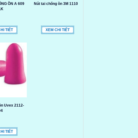
ỐNG ỒN A 609
Nút tai chống ồn 3M 1110
LK
HI TIẾT
XEM CHI TIẾT
 ồn Uvex 2112-
04
HI TIẾT