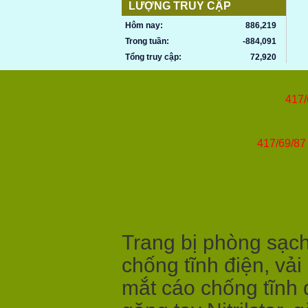
LƯỢNG TRUY CẬP
Hôm nay:
886,219
Trong tuần:
-884,091
Tổng truy cập:
72,920
417/
417/69/87 
Trang bị phòng sạch,
chống tĩnh điện, vải
mắt cáo chống tĩnh 