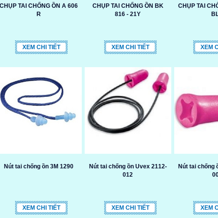
CHỤP TAI CHỐNG ỒN A 606
CHỤP TAI CHỐNG ỒN BK
CHỤP TAI CH
R
816 - 21Y
B
XEM CHI TIẾT
XEM CHI TIẾT
XEM C
Nút tai chống ồn 3M 1290
Nút tai chống ồn Uvex 2112-
Nút tai chống
012
0
XEM CHI TIẾT
XEM CHI TIẾT
XEM C