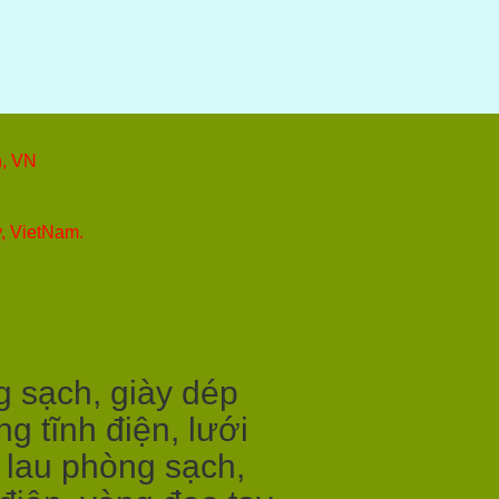
h, VN
y, VietNam.
g sạch, giày dép
g tĩnh điện, lưới
i lau phòng sạch,