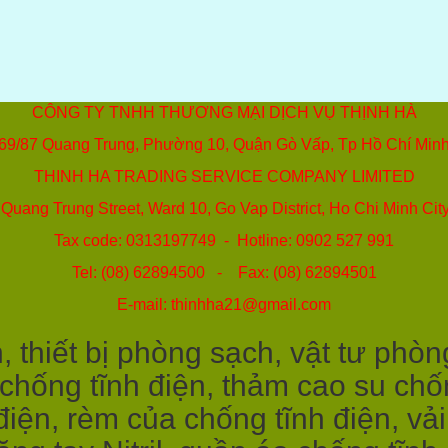
CÔNG TY TNHH THƯƠNG MẠI DỊCH VỤ THỊNH HÀ
69/87 Quang Trung, Phường 10, Quận Gò Vấp, Tp Hồ Chí Min
THINH HA TRADING SERVICE COMPANY LIMITED
Quang Trung Street, Ward 10, Go Vap District, Ho Chi Minh Cit
Tax code: 0313197749 - Hotline: 0902 527 991
Tel: (08) 62894500 - Fax: (08) 62894501
E-mail: thinhha21@gmail.com
 thiết bị phòng sạch, vật tư phòn
 chống tĩnh điện, thảm cao su chốn
điện, rèm của chống tĩnh điện, vả